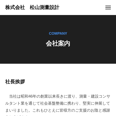
ュ
コ
ー
株式会社 松山測量設計
メ
ン
ニ
地
ュ
テ
ー
球
ン
に
ツ
COMPANY
や
へ
さ
会社案内
ス
し
キ
い
ッ
快
プ
適
環
境
会
社長挨拶
づ
社
く
当社は昭和46年の創業以来長きに渡り、測量・建設コンサ
り
案
ルタント業を通じて社会基盤整備に携わり、堅実に伸展して
の
内
まいりました。これもひとえに皆様方のご支援のお陰と感謝
パ