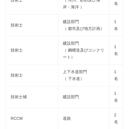
技術士
（ 河川、砂防及び海
名
岸・海洋 ）
建設部門
1
技術士
（ 都市及び地方計画）
名
建設部門
1
技術士
（ 鋼構造及びコンクリ
名
ート）
上下水道部門
1
技術士
（ 下水道）
名
1
技術士補
建設部門
名
2
RCCM
道路
名