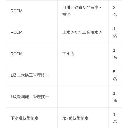
河川、砂防及び海岸・
2
RCCM
海洋
名
1
RCCM
上水道及び工業用水道
名
1
RCCM
下水道
名
5
1級土木施工管理技士
名
1
1級造園施工管理技士
名
1
下水道技術検定
第2種技術検定
名