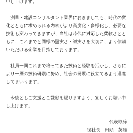
申し上げます。
ー
2026
ト
年
測量・建設コンサルタント業界におきましても、時代の変
ナ
7
ー
化とともに求められる内容がより高度化・多様化し、必要な
月
技術も変わってきますが、当社は時代に対応した柔軟さとと
7
もに、これまでと同様の堅実さ・誠実さを大切に、より信頼
日
by
いただける企業を目指しております。
株
式
社員一同これまで培ってきた技術と経験を活かし、さらに
会
より一層の技術研鑽に努め、社会の発展に役立てるよう邁進
社
してまいります。
松
山
今後ともご支援とご愛顧を賜りますよう、宜しくお願い申
測
し上げます。
量
設
計
代表取締
役社長 田頭 英雄