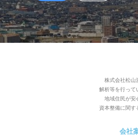
り
の
パ
ー
ト
ナ
ー
株式会社松山測
解析等を行って
地域住民が安心
資本整備に関す
会社