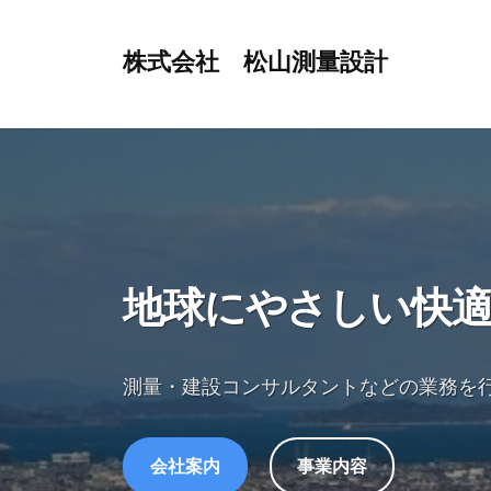
株式会社 松山測量設計
地
球
に
や
さ
し
い
地球にやさしい快
快
適
環
測量・建設コンサルタントなどの業務を
境
づ
会社案内
事業内容
く