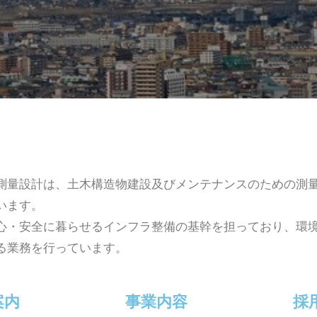
量設計は、土木構造物建設及びメンテナンスのための測
います。
・安全に暮らせるインフラ整備の基幹を担っており、環
る業務を行っています。
案内
事業内容
採