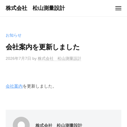
ュ
コ
ー
株式会社 松山測量設計
メ
ン
ニ
地
ュ
テ
ー
球
ン
に
ツ
お知らせ
や
へ
さ
会社案内を更新しました
ス
し
キ
い
2026年7月7日
by
株式会社 松山測量設計
ッ
快
プ
適
環
会社案内
を更新しました。
境
づ
く
り
の
パ
株式会社 松山測量設計