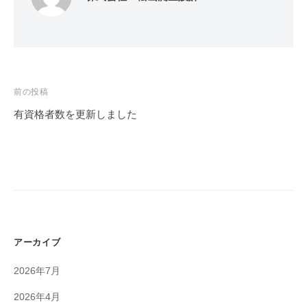
ー
ト
ナ
ー
投
前の投稿
稿
有資格者数を更新しました
ナ
ビ
ゲ
ー
シ
ョ
アーカイブ
ン
2026年7月
2026年4月