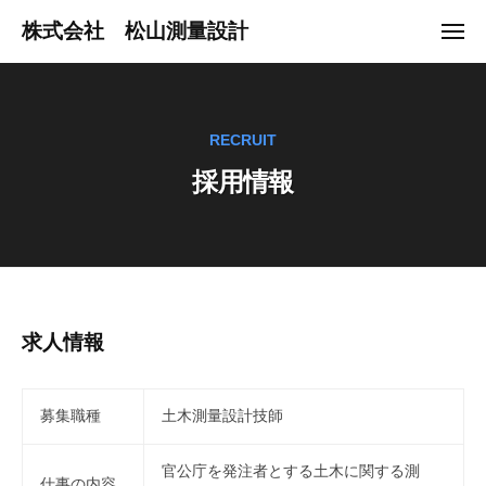
ュ
コ
ー
株式会社 松山測量設計
メ
ン
ニ
地
ュ
テ
ー
球
ン
に
ツ
RECRUIT
や
へ
さ
採用情報
ス
し
キ
い
ッ
快
プ
適
環
境
採
求人情報
づ
用
く
り
募集職種
土木測量設計技師
情
の
報
パ
官公庁を発注者とする土木に関する測
仕事の内容