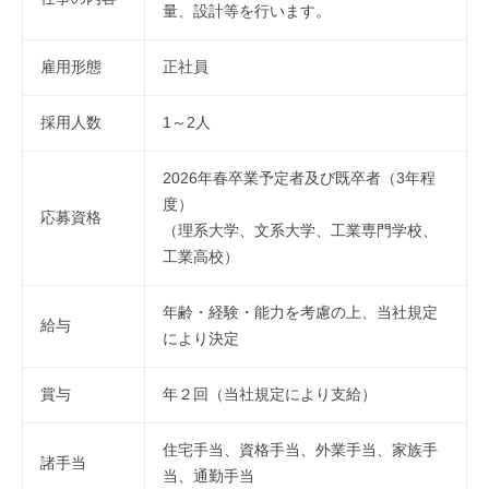
ー
量、設計等を行います。
2025
ト
年
ナ
雇用形態
正社員
3
ー
月
採用人数
1～2人
31
日
by
2026年春卒業予定者及び既卒者（3年程
株
度）
応募資格
式
（理系大学、文系大学、工業専門学校、
会
工業高校）
社
松
年齢・経験・能力を考慮の上、当社規定
給与
山
により決定
測
量
賞与
年２回（当社規定により支給）
設
計
住宅手当、資格手当、外業手当、家族手
諸手当
当、通勤手当