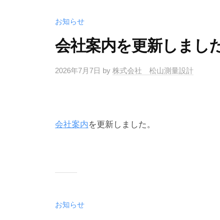
り
お知らせ
の
パ
会社案内を更新しまし
ー
ト
2026年7月7日
by
株式会社 松山測量設計
ナ
ー
会社案内
を更新しました。
お知らせ