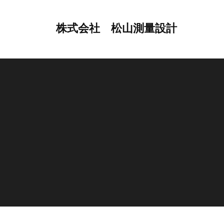
コ
ン
株式会社 松山測量設計
テ
地
ン
球
ツ
に
へ
や
ス
さ
キ
し
ッ
い
プ
快
適
環
境
づ
く