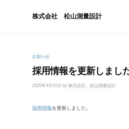
コ
ン
株式会社 松山測量設計
テ
地
ン
球
ツ
に
へ
や
ス
お知らせ
さ
キ
し
採用情報を更新しまし
ッ
い
プ
快
2025年3月31日
by
株式会社 松山測量設計
適
環
採用情報
を更新しました。
境
づ
く