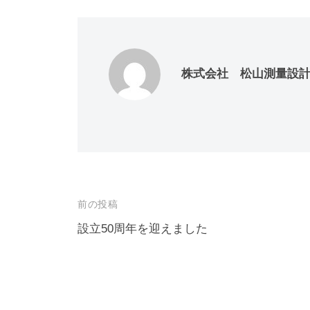
り
の
パ
ー
株式会社 松山測量設
ト
ナ
ー
投
前の投稿
稿
設立50周年を迎えました
ナ
ビ
ゲ